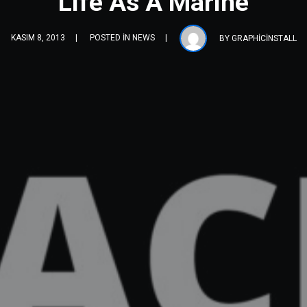
Life As A Marine
KASIM 8, 2013
POSTED IN
NEWS
BY
GRAPHICINSTALL