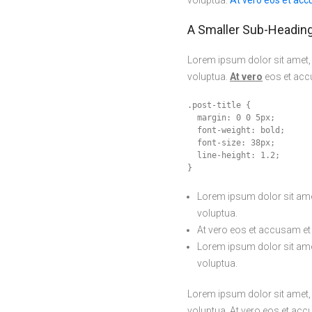
voluptua.
At vero eos et ac
A Smaller Sub-Headin
Lorem ipsum dolor sit amet,
voluptua.
At vero
eos et accu
.post-title {

  margin: 0 0 5px;

  font-weight: bold;

  font-size: 38px;

  line-height: 1.2;

}
Lorem ipsum dolor sit ame
voluptua.
At vero eos et accusam et 
Lorem ipsum dolor sit ame
voluptua.
Lorem ipsum dolor sit amet,
voluptua. At vero eos et ac