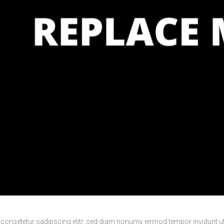
 consetetur sadipscing elitr, sed diam nonumy eirmod tempor invidunt u